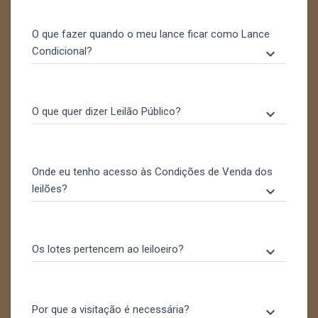
O que fazer quando o meu lance ficar como Lance
Condicional?
keyboard_arrow_down
O que quer dizer Leilão Público?
keyboard_arrow_down
Onde eu tenho acesso às Condições de Venda dos
leilões?
keyboard_arrow_down
Os lotes pertencem ao leiloeiro?
keyboard_arrow_down
Por que a visitação é necessária?
keyboard_arrow_down