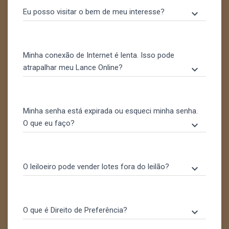
Eu posso visitar o bem de meu interesse?
keyboard_arrow_down
Minha conexão de Internet é lenta. Isso pode
atrapalhar meu Lance Online?
keyboard_arrow_down
Minha senha está expirada ou esqueci minha senha.
O que eu faço?
keyboard_arrow_down
O leiloeiro pode vender lotes fora do leilão?
keyboard_arrow_down
O que é Direito de Preferência?
keyboard_arrow_down