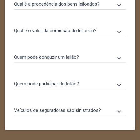
Qual é a procedência dos bens leiloados?
keyboard_arrow_down
Qual é o valor da comissão do leiloeiro?
keyboard_arrow_down
Quem pode conduzir um leilão?
keyboard_arrow_down
Quem pode participar do leilão?
keyboard_arrow_down
Veículos de seguradoras são sinistrados?
keyboard_arrow_down