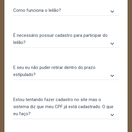
Como funciona o leilão?
keyboard_arrow_down
É necessário possuir cadastro para participar do
leilão?
keyboard_arrow_down
E seu eu não puder retirar dentro do prazo
estipulado?
keyboard_arrow_down
Estou tentando fazer cadastro no site mas o
sistema diz que meu CPF já está cadastrado. O que
eu faço?
keyboard_arrow_down