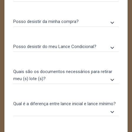
Posso desistir da minha compra?
keyboard_arrow_down
Posso desistir do meu Lance Condicional?
keyboard_arrow_down
Quais são os documentos necessários para retirar
meu (s) lote (s)?
keyboard_arrow_down
Qual é a diferença entre lance inicial e lance mínimo?
keyboard_arrow_down