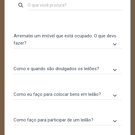
Arrematei um imóvel que está ocupado. O que devo
fazer?
keyboard_arrow_down
Como e quando são divulgados os leilões?
keyboard_arrow_down
Como eu faço para colocar bens em leilão?
keyboard_arrow_down
Como faço para participar de um leilão?
keyboard_arrow_down