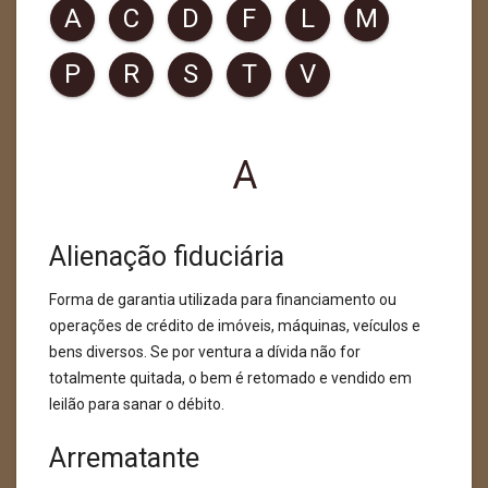
A
C
D
F
L
M
P
R
S
T
V
A
Alienação fiduciária
Forma de garantia utilizada para financiamento ou
operações de crédito de imóveis, máquinas, veículos e
bens diversos. Se por ventura a dívida não for
totalmente quitada, o bem é retomado e vendido em
leilão para sanar o débito.
Arrematante